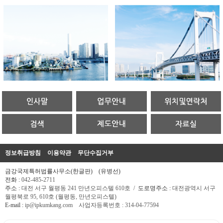
정보취급방침
이용약관
무단수집거부
금강국제특허법률사무소(한글판)
(유병선)
전화 :
042-485-2711
주소 :
대전 서구 월평동 241 만년오피스텔 610호
/
도로명주소 :
대전광역시 서구
월평북로 95, 610호 (월평동, 만년오피스텔)
E-mail :
ip@ipkumkang.com
사업자등록번호 : 314-04-77594