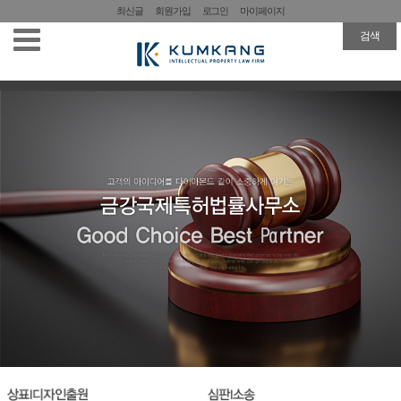
최신글
회원가입
로그인
마이페이지
검색
업체소개
특허/실용신안출원
상표/디자인출원
심판/소송
검색
제도안내
자료실